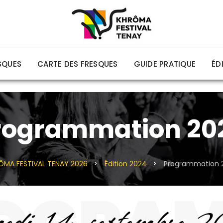
SQUES
CARTE DES FRESQUES
GUIDE PRATIQUE
ÉD
rogrammation 20
ÔMA FESTIVAL TENAY 2026
>
Édition 2024
>
Programmation 
edi 14 septembre 