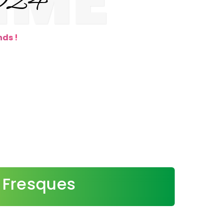
MME
nds !
Fresques