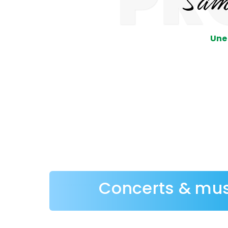
PR
Une 
Concerts & mu