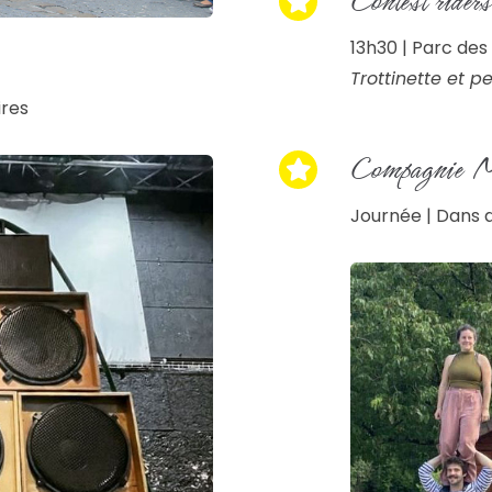
Contest riders
13h30 | Parc des
Trottinette et pe
ires
Compagnie Me
Journée | Dans d